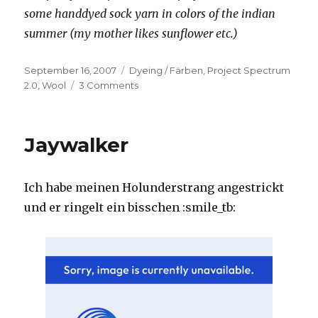
some handdyed sock yarn in colors of the indian
summer (my mother likes sunflower etc.)
Posted
Categories
September 16, 2007
Dyeing / Färben
,
Project Spectrum
on
on
2.0
,
Wool
3 Comments
neue
Färbungen
–
Jaywalker
new
dyeing
(Project
Ich habe meinen Holunderstrang angestrickt
Spectrum)
und er ringelt ein bisschen :smile_tb: