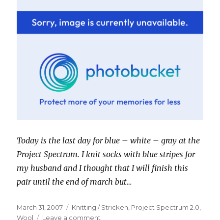
Today is the last day for blue – white – gray at the
Project Spectrum. I knit socks with blue stripes for
my husband and I thought that I will finish this
pair until the end of march
but…
Posted
Categories
March 31, 2007
Knitting / Stricken
,
Project Spectrum 2.0
,
on
on
Wool
Leave a comment