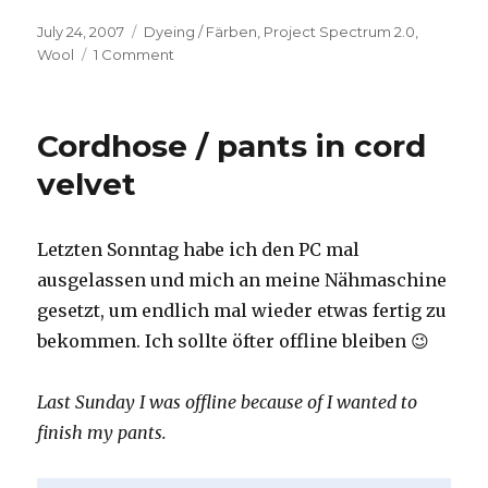
Posted
Categories
July 24, 2007
Dyeing / Färben
,
Project Spectrum 2.0
,
on
on
Wool
1 Comment
Erdbeere
&
Aubergine
Cordhose / pants in cord
/
strawberry
velvet
&
aubergine
Letzten Sonntag habe ich den PC mal
ausgelassen und mich an meine Nähmaschine
gesetzt, um endlich mal wieder etwas fertig zu
bekommen. Ich sollte öfter offline bleiben 😉
Last Sunday I was offline because of I wanted to
finish my pants.