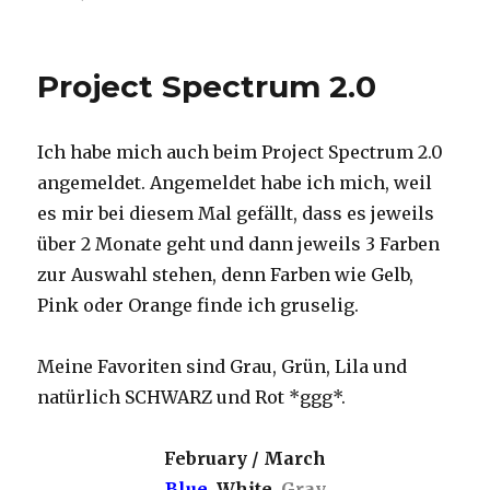
letzter
blauer
Tag
Project Spectrum 2.0
/
last
blue
Ich habe mich auch beim Project Spectrum 2.0
day
angemeldet. Angemeldet habe ich mich, weil
es mir bei diesem Mal gefällt, dass es jeweils
über 2 Monate geht und dann jeweils 3 Farben
zur Auswahl stehen, denn Farben wie Gelb,
Pink oder Orange finde ich gruselig.
Meine Favoriten sind Grau, Grün, Lila und
natürlich SCHWARZ und Rot *ggg*.
February / March
Blue
, White,
Gray