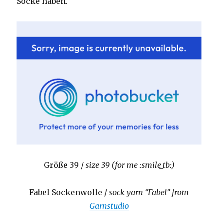
Socke haben.
Größe 39 /
size 39 (for me :smile_tb:)
Fabel Sockenwolle /
sock yarn “Fabel” from
Garnstudio