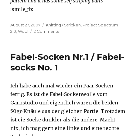
pattern and it has some self striping parts
:smile_tb:
Posted
Categories
August 27, 2007
Knitting / Stricken
,
Project Spectrum
on
on
2.0
,
Wool
2 Comments
Jaywalker
Fabel-Socken Nr.1 / Fabel-
socks No. 1
Ich habe auch mal wieder ein Paar Socken
fertig. Es ist die Fabel-Sockenwolle vom
Garnstudio und eigentlich waren die beiden
50gr-Knäule aus der gleichen Partie. Trotzdem
ist eie Socke dunkler als die andere. Macht
nix, ich mag gern eine linke und eine rechte