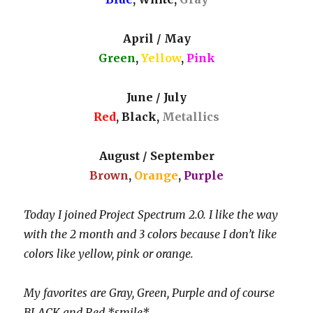
April / May
Green
,
Yellow
,
Pink
June / July
Red
, Black,
Metallics
August / September
Brown
,
Orange
,
Purple
Today I joined Project Spectrum 2.0. I like the way
with the 2 month and 3 colors because I don’t like
colors like yellow, pink or orange.
My favorites are Gray, Green, Purple and of course
BLACK and Red *smile*