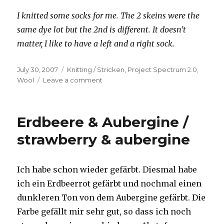
I knitted some socks for me. The 2 skeins were the
same dye lot but the 2nd is different. It doesn’t
matter, I like to have a left and a right sock.
Posted
Categories
July 30, 2007
Knitting / Stricken
,
Project Spectrum 2.0
,
on
on
Wool
Leave a comment
Fabel-
Socken
Nr.1
Erdbeere & Aubergine /
/
Fabel-
strawberry & aubergine
socks
No.
1
Ich habe schon wieder gefärbt. Diesmal habe
ich ein Erdbeerrot gefärbt und nochmal einen
dunkleren Ton von dem Aubergine gefärbt. Die
Farbe gefällt mir sehr gut, so dass ich noch