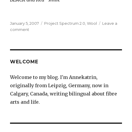
Posted
Categories
January 5, 2007
Project Spectrum 2.0
,
Wool
Leave a
on
on
comment
Project
Spectrum
2.0
WELCOME
Welcome to my blog. I'm Annekatrin,
originally from Leipzig, Germany, now in
Calgary, Canada, writing bilingual about fibre
arts and life.