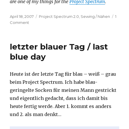
are one of my things for the
Project Spectrum
.
Posted
Categories
April 18, 2007
Project Spectrum 2.0
,
Sewing / Nähen
1
on
on
Comment
Cordhose
/
pants
letzter blauer Tag / last
in
cord
blue day
velvet
Heute ist der letzte Tag für blau – weiß – grau
beim Project Spectrum. Ich habe blau-
geringelte Socken für meinen Mann gestrickt
und eigentlich gedacht, dass ich damit bis
heute fertig werde. Aber 1. kommt es anders
und 2. als man denkt…