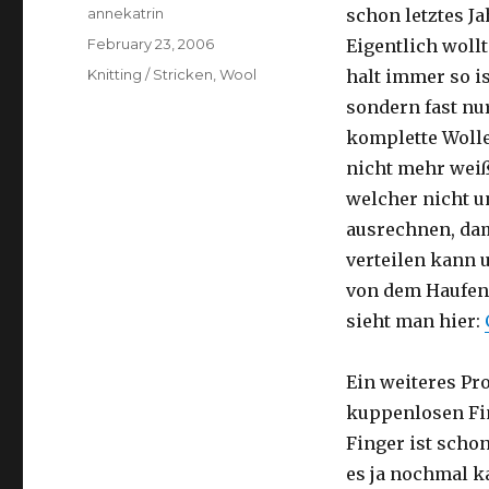
Author
annekatrin
schon letztes J
Posted
February 23, 2006
Eigentlich wollt
on
Categories
Knitting / Stricken
,
Wool
halt immer so 
sondern fast nur
komplette Woll
nicht mehr weiß
welcher nicht 
ausrechnen, dam
verteilen kann u
von dem Haufen 
sieht man hier:
Ein weiteres Pr
kuppenlosen Fi
Finger ist scho
es ja nochmal k