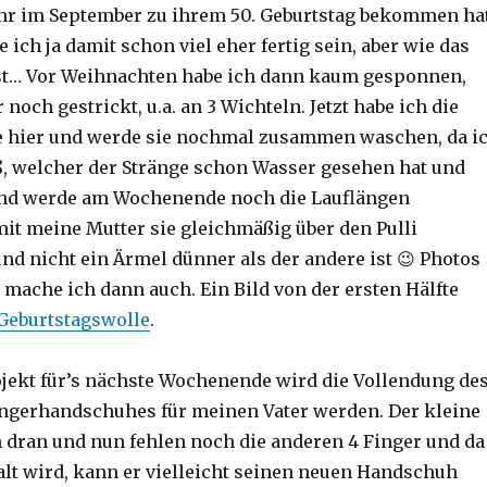
ahr im September zu ihrem 50. Geburtstag bekommen hat
e ich ja damit schon viel eher fertig sein, aber wie das
ist… Vor Weihnachten habe ich dann kaum gesponnen,
 noch gestrickt, u.a. an 3 Wichteln. Jetzt habe ich die
e hier und werde sie nochmal zusammen waschen, da i
, welcher der Stränge schon Wasser gesehen hat und
und werde am Wochenende noch die Lauflängen
it meine Mutter sie gleichmäßig über den Pulli
nd nicht ein Ärmel dünner als der andere ist 😉 Photos
mache ich dann auch. Ein Bild von der ersten Hälfte
Geburtstagswolle
.
ojekt für’s nächste Wochenende wird die Vollendung de
ngerhandschuhes für meinen Vater werden. Der kleine
n dran und nun fehlen noch die anderen 4 Finger und da
alt wird, kann er vielleicht seinen neuen Handschuh