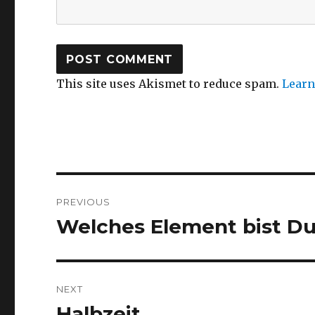
This site uses Akismet to reduce spam.
Learn
Post
PREVIOUS
navigation
Welches Element bist D
Previous
post:
NEXT
Halbzeit
Next