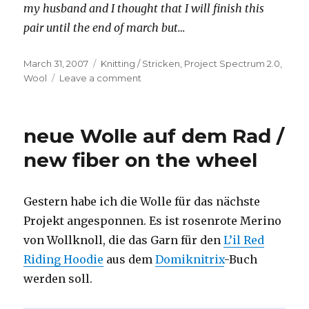
my husband and I thought that I will finish this
pair until the end of march
but…
Posted
Categories
March 31, 2007
Knitting / Stricken
,
Project Spectrum 2.0
,
on
on
Wool
Leave a comment
letzter
blauer
Tag
neue Wolle auf dem Rad /
/
last
new fiber on the wheel
blue
day
Gestern habe ich die Wolle für das nächste
Projekt angesponnen. Es ist rosenrote Merino
von Wollknoll, die das Garn für den
L’il Red
Riding Hoodie
aus dem
Domiknitrix
-Buch
werden soll.