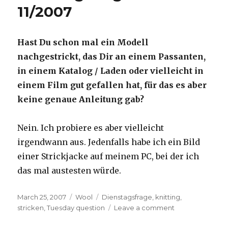
11/2007
Hast Du schon mal ein Modell
nachgestrickt, das Dir an einem Passanten,
in einem Katalog / Laden oder vielleicht in
einem Film gut gefallen hat, für das es aber
keine genaue Anleitung gab?
Nein. Ich probiere es aber vielleicht
irgendwann aus. Jedenfalls habe ich ein Bild
einer Strickjacke auf meinem PC, bei der ich
das mal austesten würde.
Posted
Categories
Tags
March 25, 2007
Wool
Dienstagsfrage
,
knitting
,
on
on
stricken
,
Tuesday question
Leave a comment
Die