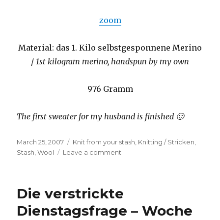
zoom
Material: das 1. Kilo selbstgesponnene Merino
/
1st kilogram merino, handspun by my own
976 Gramm
The first sweater for my husband is finished 🙂
Posted
Categories
March 25, 2007
Knit from your stash
,
Knitting / Stricken
,
on
on
Stash
,
Wool
Leave a comment
Fertig!
/
Finished!
Die verstrickte
Dienstagsfrage – Woche