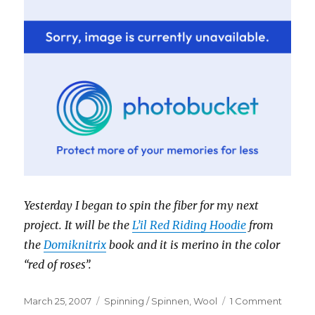
Yesterday I began to spin the fiber for my next
project. It will be the
L’il Red Riding Hoodie
from
the
Domiknitrix
book and it is merino in the color
“red of roses”.
Posted
Categories
on
March 25, 2007
Spinning / Spinnen
,
Wool
1 Comment