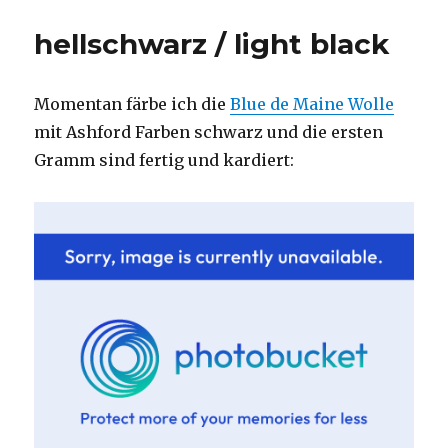
verstrickte
Dienstagsfrage
hellschwarz / light black
–
Woche
11/2007
Momentan färbe ich die
Blue de Maine Wolle
mit Ashford Farben schwarz und die ersten
Gramm sind fertig und kardiert: