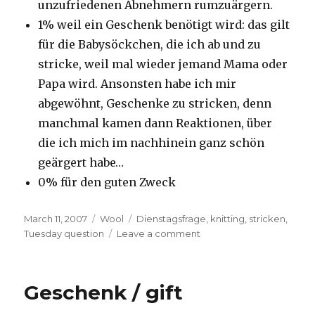
unzufriedenen Abnehmern rumzuärgern.
1% weil ein Geschenk benötigt wird: das gilt
für die Babysöckchen, die ich ab und zu
stricke, weil mal wieder jemand Mama oder
Papa wird. Ansonsten habe ich mir
abgewöhnt, Geschenke zu stricken, denn
manchmal kamen dann Reaktionen, über
die ich mich im nachhinein ganz schön
geärgert habe…
0% für den guten Zweck
Posted
Categories
Tags
March 11, 2007
Wool
Dienstagsfrage
,
knitting
,
stricken
,
on
on
Tuesday question
Leave a comment
Die
verstrickte
Dienstagsfrage
Geschenk / gift
–
Woche