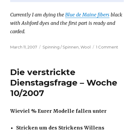
Currently I am dying the
Blue de Maine fibers
black
with Ashford dyes and the first part is ready and
carded.
Posted
Categories
on
March 11, 2007
Spinning / Spinnen
,
Wool
1 Comment
on
hellsch
/
light
Die verstrickte
black
Dienstagsfrage – Woche
10/2007
Wieviel % Eurer Modelle fallen unter
Stricken um des Strickens Willens