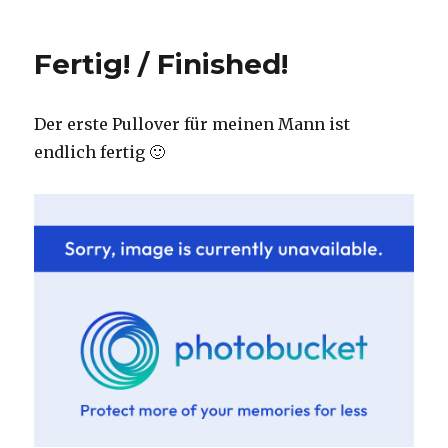
on
neue
Wolle
auf
Fertig! / Finished!
dem
Rad
/
Der erste Pullover für meinen Mann ist
new
fiber
endlich fertig 🙂
on
the
wheel