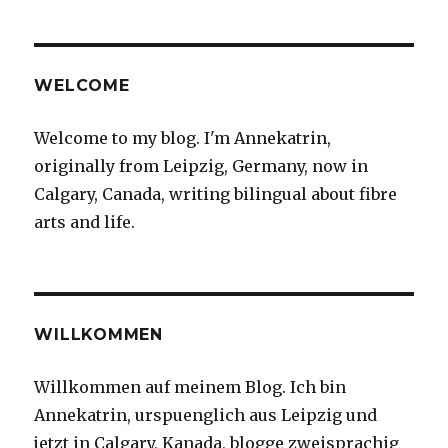
verstrickte
Dienstagsfrage
–
Woche
WELCOME
09/2007
Welcome to my blog. I'm Annekatrin,
originally from Leipzig, Germany, now in
Calgary, Canada, writing bilingual about fibre
arts and life.
WILLKOMMEN
Willkommen auf meinem Blog. Ich bin
Annekatrin, urspuenglich aus Leipzig und
jetzt in Calgary, Kanada, blogge zweisprachig