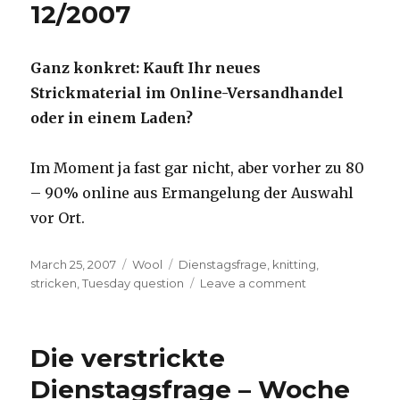
12/2007
Ganz konkret: Kauft Ihr neues
Strickmaterial im Online-Versandhandel
oder in einem Laden?
Im Moment ja fast gar nicht, aber vorher zu 80
– 90% online aus Ermangelung der Auswahl
vor Ort.
Posted
Categories
Tags
March 25, 2007
Wool
Dienstagsfrage
,
knitting
,
on
on
stricken
,
Tuesday question
Leave a comment
Die
verstrickte
Dienstagsfrage
Die verstrickte
–
Woche
Dienstagsfrage – Woche
12/2007