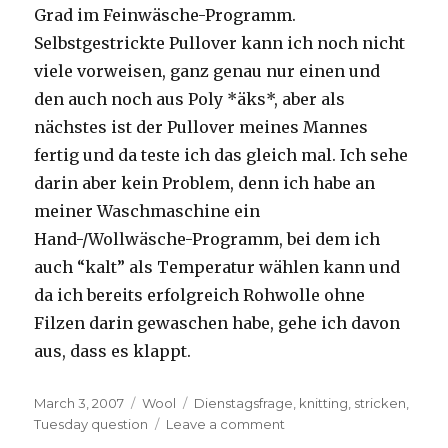
Grad im Feinwäsche-Programm.
Selbstgestrickte Pullover kann ich noch nicht
viele vorweisen, ganz genau nur einen und
den auch noch aus Poly *äks*, aber als
nächstes ist der Pullover meines Mannes
fertig und da teste ich das gleich mal. Ich sehe
darin aber kein Problem, denn ich habe an
meiner Waschmaschine ein
Hand-/Wollwäsche-Programm, bei dem ich
auch “kalt” als Temperatur wählen kann und
da ich bereits erfolgreich Rohwolle ohne
Filzen darin gewaschen habe, gehe ich davon
aus, dass es klappt.
Posted
Categories
Tags
March 3, 2007
Wool
Dienstagsfrage
,
knitting
,
stricken
,
on
on
Tuesday question
Leave a comment
Die