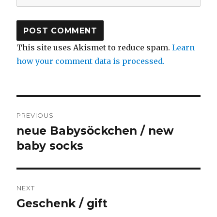
This site uses Akismet to reduce spam.
Learn
how your comment data is processed.
Post
PREVIOUS
navigation
neue Babysöckchen / new
Previous
post:
baby socks
NEXT
Geschenk / gift
Next
post: