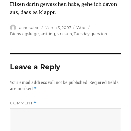
Filzen darin gewaschen habe, gehe ich davon
aus, dass es klappt.
Author
Posted
Categories
Tags
annekatrin
March 3, 2007
Wool
on
Dienstagsfrage
,
knitting
,
stricken
,
Tuesday question
Leave a Reply
Your email address will not be published.
Required fields
are marked
*
COMMENT
*