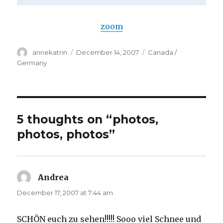
zoom
Author
Posted
Categories
annekatrin
December 14, 2007
Canada /
on
Germany
5 thoughts on “photos,
photos, photos”
Andrea
says:
December 17, 2007 at 7:44 am
SCHÖN euch zu sehen!!!!! Sooo viel Schnee und