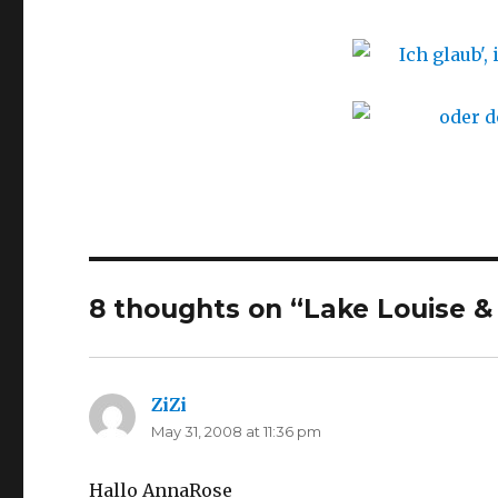
8 thoughts on “Lake Louise &
ZiZi
says:
May 31, 2008 at 11:36 pm
Hallo AnnaRose