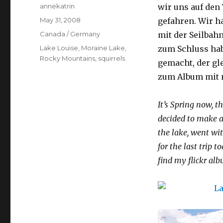
Author
annekatrin
wir uns auf den
Posted
May 31, 2008
gefahren. Wir ha
on
Categories
Canada / Germany
mit der Seilbahn
Tags
Lake Louise
,
Moraine Lake
,
zum Schluss ha
Rocky Mountains
,
squirrels
gemacht, der gle
zum Album mit 
It’s Spring now, t
decided to make a
the lake, went wi
for the last trip 
find my flickr al