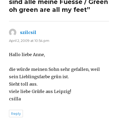
sind alle meine Fuesse / Green
oh green are all my feet”
szilcsil
says:
April 2, 2009 at 10:54 pm
Hallo liebe Anne,
die würde meinen Sohn sehr gefallen, weil
sein Lieblingsfarbe grün ist.
Sieht toll aus.
viele liebe Grüße aus Leipzig!
csilla
Reply