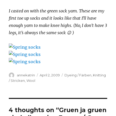
I casted on with the green sock yarn. These are my
first toe up socks and it looks like that I’ll have
enough yarn to make knee highs. (No, I don’t have 3
legs, it’s always the same sock 😉 )
Author
Posted
Categories
annekatrin
April 2, 2009
Dyeing / Färben
,
Knitting
on
/ Stricken
,
Wool
4 thoughts on “Gruen ja gruen