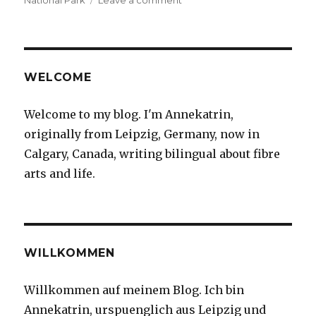
National Park
Leave a comment
Head-
Smashed-
In
Buffalo
Jump
WELCOME
&
Waterton
Welcome to my blog. I'm Annekatrin,
National
originally from Leipzig, Germany, now in
Park
Calgary, Canada, writing bilingual about fibre
arts and life.
WILLKOMMEN
Willkommen auf meinem Blog. Ich bin
Annekatrin, urspuenglich aus Leipzig und