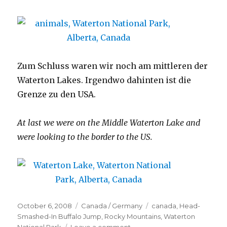
Zum Schluss waren wir noch am mittleren der
Waterton Lakes. Irgendwo dahinten ist die
Grenze zu den USA.
At last we were on the Middle Waterton Lake and
were looking to the border to the US.
Posted
Categories
Tags
October 6, 2008
Canada / Germany
canada
,
Head-
on
Smashed-In Buffalo Jump
,
Rocky Mountains
,
Waterton
on