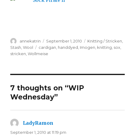
Author
Posted
Categories
annekatrin
September 1, 2010
Knitting / Stricken
,
on
Tags
Stash
,
Wool
cardigan
,
handdyed
,
Imogen
,
knitting
,
sox
,
stricken
,
Wollmeise
7 thoughts on “WIP
Wednesday”
LadyRamon
says:
September 1, 2010 at 11:19 pm