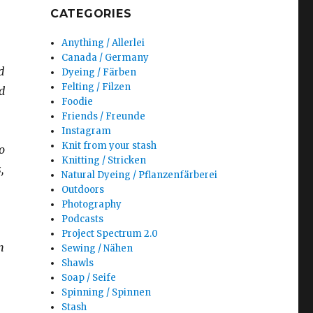
CATEGORIES
Anything / Allerlei
Canada / Germany
d
Dyeing / Färben
Felting / Filzen
d
Foodie
Friends / Freunde
Instagram
Knit from your stash
o
Knitting / Stricken
,
Natural Dyeing / Pflanzenfärberei
Outdoors
Photography
Podcasts
Project Spectrum 2.0
n
Sewing / Nähen
Shawls
Soap / Seife
Spinning / Spinnen
Stash