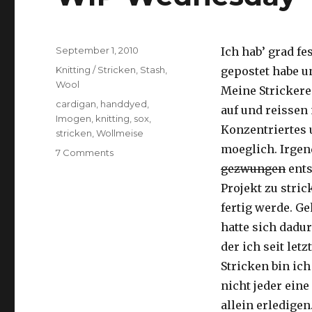
Posted
September 1, 2010
Ich hab’ grad fe
on
Categories
Knitting / Stricken
,
Stash
,
gepostet habe u
Wool
Meine Strickere
Tags
cardigan
,
handdyed
,
auf und reissen
Imogen
,
knitting
,
sox
,
Konzentriertes 
stricken
,
Wollmeise
moeglich. Irgen
on
7 Comments
WIP
gezwungen
ents
Wednesday
Projekt zu stric
fertig werde. Ge
hatte sich dadur
der ich seit le
Stricken bin ich
nicht jeder eine
allein erledige