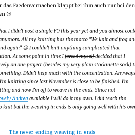
er das Faedenvernaehen klappt bei ihm auch nur bei den
en 😉
that I didn’t post a single FO this year yet and you almost coul
t anymore. All my knitting has the motto “We knit and frog an
nd again” 😉 I couldn’t knit anything complicated that
ation. At some point in time I
forced myself
decided that I
vely on one project (besides my very plain stockinette sock) t
 something. Didn’t help much with the concentration. Anyways
I’m knitting since last November is close to be finished. I’m
tting and now I’m off to weave in the ends. Since not
lovely Andrea
available I will do it my own. I did teach the
nit but the weaving in ends is only going well with his ow