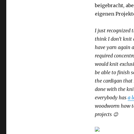
beigebracht, ab
eigenen Projekt
I just recognized 
think I don’t kni
have yarn again a
required concentr
would knit exclusi
be able to finish
the cardigan that 
done with the kni
everybody has
a 
woodworm how to k
projects 😉